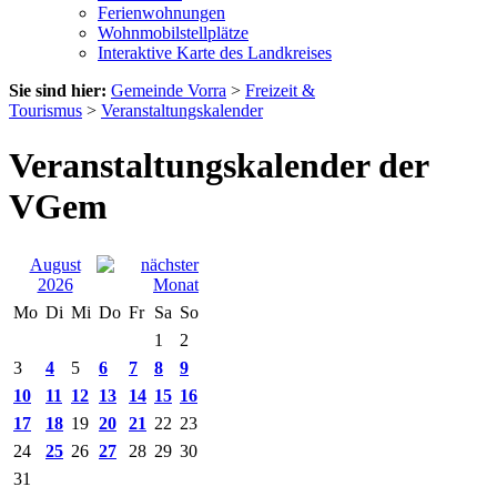
Ferienwohnungen
Wohnmobilstellplätze
Interaktive Karte des Landkreises
Sie sind hier:
Gemeinde Vorra
>
Freizeit &
Tourismus
>
Veranstaltungskalender
Veranstaltungskalender der
VGem
August
2026
Mo
Di
Mi
Do
Fr
Sa
So
1
2
3
4
5
6
7
8
9
10
11
12
13
14
15
16
17
18
19
20
21
22
23
24
25
26
27
28
29
30
31