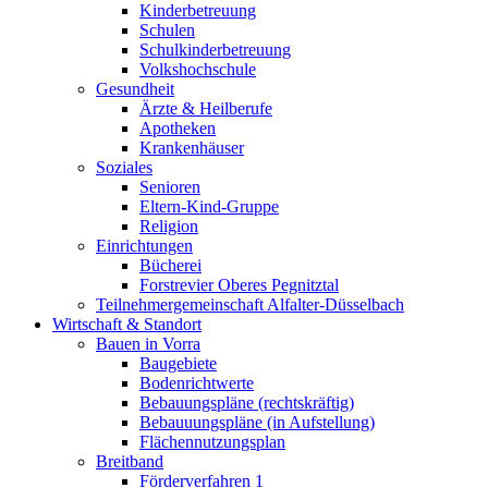
Kinderbetreuung
Schulen
Schulkinderbetreuung
Volkshochschule
Gesundheit
Ärzte & Heilberufe
Apotheken
Krankenhäuser
Soziales
Senioren
Eltern-Kind-Gruppe
Religion
Einrichtungen
Bücherei
Forstrevier Oberes Pegnitztal
Teilnehmergemeinschaft Alfalter-Düsselbach
Wirtschaft & Standort
Bauen in Vorra
Baugebiete
Bodenrichtwerte
Bebauungspläne (rechtskräftig)
Bebauuungspläne (in Aufstellung)
Flächennutzungsplan
Breitband
Förderverfahren 1