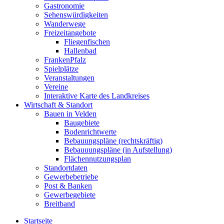
Gastronomie
Sehenswürdigkeiten
Wanderwege
Freizeitangebote
Fliegenfischen
Hallenbad
FrankenPfalz
Spielplätze
Veranstaltungen
Vereine
Interaktive Karte des Landkreises
Wirtschaft & Standort
Bauen in Velden
Baugebiete
Bodenrichtwerte
Bebauungspläne (rechtskräftig)
Bebauuungspläne (in Aufstellung)
Flächennutzungsplan
Standortdaten
Gewerbebetriebe
Post & Banken
Gewerbegebiete
Breitband
Startseite