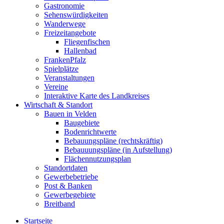
Gastronomie
Sehenswürdigkeiten
Wanderwege
Freizeitangebote
Fliegenfischen
Hallenbad
FrankenPfalz
Spielplätze
Veranstaltungen
Vereine
Interaktive Karte des Landkreises
Wirtschaft & Standort
Bauen in Velden
Baugebiete
Bodenrichtwerte
Bebauungspläne (rechtskräftig)
Bebauuungspläne (in Aufstellung)
Flächennutzungsplan
Standortdaten
Gewerbebetriebe
Post & Banken
Gewerbegebiete
Breitband
Startseite