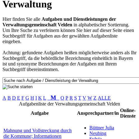
Verwaltung
Hier finden Sie alle
Aufgaben und Dienstleistungen der
Verwaltungsgemeinschaft Velden
in alphabetischer Sortierung.
Um Ihre Suche zu verfeinern können Sie hier auf dieser Seite einen
Suchbegriff für Aufgaben aus der gewählten Aufgabenliste
eingeben.
Achtung: gefundene Aufgaben heißen möglicherweise anders als Ihr
Suchbegriff, da die behördliche Bezeichnung einheitlich in Bayern
ist und synonyme Bezeichnungen der Aufgaben mit Ihrem
Suchbegriff übereinstimmen.
M
A
B
D
E
F
G
H
I
K
L
O
P
R
S
T
V
W
Z
ALLE
Aufgabenliste der Verwaltungsgemeinschaft Velden
Online-
Aufgabe
Ansprechpartner/in
Dienste
Büttner Julia
Mahnung und Vollstreckung durch
Neubing
die Kommune; Informationen
Sylvia