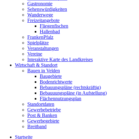
Gastronomie
Sehenswürdigkeiten
Wanderwege
Freizeitangebote
Fliegenfischen
Hallenbad
FrankenPfalz
Spielplätze
Veranstaltungen
Vereine
Interaktive Karte des Landkreises
Wirtschaft & Standort
Bauen in Velden
Baugebiete
Bodenrichtwerte
Bebauungspläne (rechtskräftig)
Bebauuungspläne (in Aufstellung)
Flächennutzungsplan
Standortdaten
Gewerbebetriebe
Post & Banken
Gewerbegebiete
Breitband
Startseite