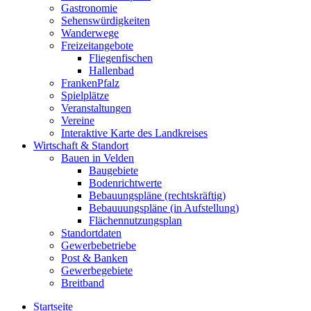
Gastronomie
Sehenswürdigkeiten
Wanderwege
Freizeitangebote
Fliegenfischen
Hallenbad
FrankenPfalz
Spielplätze
Veranstaltungen
Vereine
Interaktive Karte des Landkreises
Wirtschaft & Standort
Bauen in Velden
Baugebiete
Bodenrichtwerte
Bebauungspläne (rechtskräftig)
Bebauuungspläne (in Aufstellung)
Flächennutzungsplan
Standortdaten
Gewerbebetriebe
Post & Banken
Gewerbegebiete
Breitband
Startseite