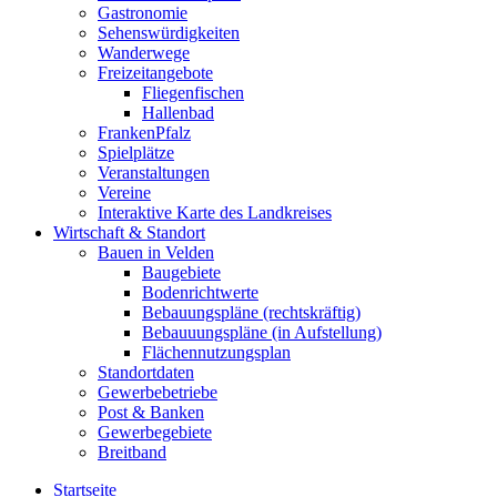
Gastronomie
Sehenswürdigkeiten
Wanderwege
Freizeitangebote
Fliegenfischen
Hallenbad
FrankenPfalz
Spielplätze
Veranstaltungen
Vereine
Interaktive Karte des Landkreises
Wirtschaft & Standort
Bauen in Velden
Baugebiete
Bodenrichtwerte
Bebauungspläne (rechtskräftig)
Bebauuungspläne (in Aufstellung)
Flächennutzungsplan
Standortdaten
Gewerbebetriebe
Post & Banken
Gewerbegebiete
Breitband
Startseite