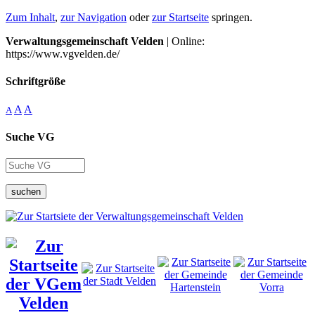
Zum Inhalt
,
zur Navigation
oder
zur Startseite
springen.
Verwaltungsgemeinschaft Velden
| Online:
https://www.vgvelden.de/
Schriftgröße
A
A
A
Suche VG
suchen