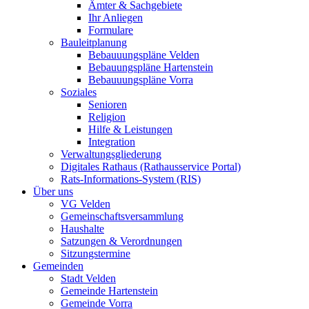
Ämter & Sachgebiete
Ihr Anliegen
Formulare
Bauleitplanung
Bebauuungspläne Velden
Bebauungspläne Hartenstein
Bebauuungspläne Vorra
Soziales
Senioren
Religion
Hilfe & Leistungen
Integration
Verwaltungsgliederung
Digitales Rathaus (Rathausservice Portal)
Rats-Informations-System (RIS)
Über uns
VG Velden
Gemeinschaftsversammlung
Haushalte
Satzungen & Verordnungen
Sitzungstermine
Gemeinden
Stadt Velden
Gemeinde Hartenstein
Gemeinde Vorra