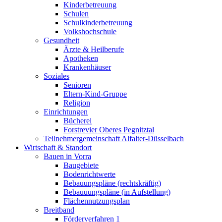
Kinderbetreuung
Schulen
Schulkinderbetreuung
Volkshochschule
Gesundheit
Ärzte & Heilberufe
Apotheken
Krankenhäuser
Soziales
Senioren
Eltern-Kind-Gruppe
Religion
Einrichtungen
Bücherei
Forstrevier Oberes Pegnitztal
Teilnehmergemeinschaft Alfalter-Düsselbach
Wirtschaft & Standort
Bauen in Vorra
Baugebiete
Bodenrichtwerte
Bebauungspläne (rechtskräftig)
Bebauuungspläne (in Aufstellung)
Flächennutzungsplan
Breitband
Förderverfahren 1