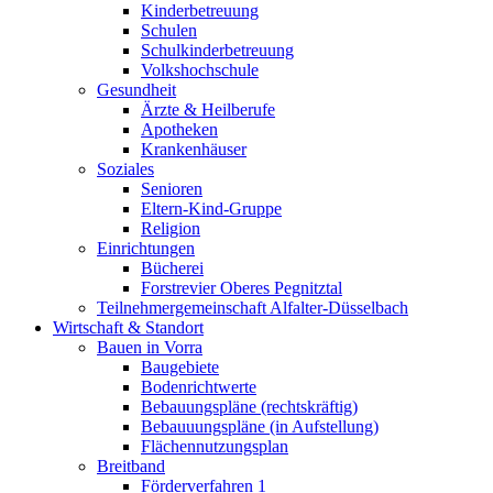
Kinderbetreuung
Schulen
Schulkinderbetreuung
Volkshochschule
Gesundheit
Ärzte & Heilberufe
Apotheken
Krankenhäuser
Soziales
Senioren
Eltern-Kind-Gruppe
Religion
Einrichtungen
Bücherei
Forstrevier Oberes Pegnitztal
Teilnehmergemeinschaft Alfalter-Düsselbach
Wirtschaft & Standort
Bauen in Vorra
Baugebiete
Bodenrichtwerte
Bebauungspläne (rechtskräftig)
Bebauuungspläne (in Aufstellung)
Flächennutzungsplan
Breitband
Förderverfahren 1