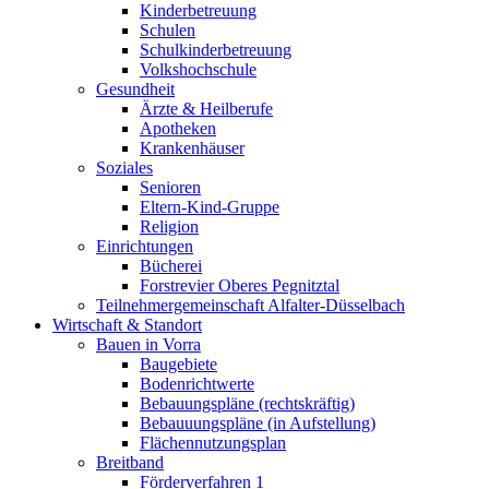
Kinderbetreuung
Schulen
Schulkinderbetreuung
Volkshochschule
Gesundheit
Ärzte & Heilberufe
Apotheken
Krankenhäuser
Soziales
Senioren
Eltern-Kind-Gruppe
Religion
Einrichtungen
Bücherei
Forstrevier Oberes Pegnitztal
Teilnehmergemeinschaft Alfalter-Düsselbach
Wirtschaft & Standort
Bauen in Vorra
Baugebiete
Bodenrichtwerte
Bebauungspläne (rechtskräftig)
Bebauuungspläne (in Aufstellung)
Flächennutzungsplan
Breitband
Förderverfahren 1