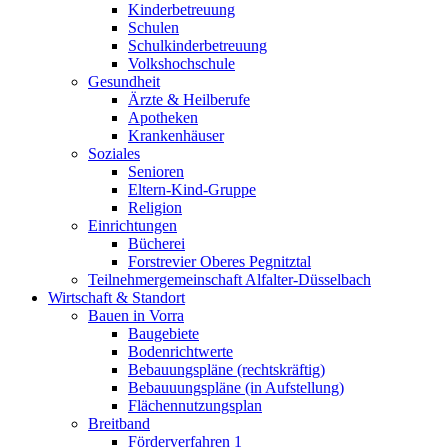
Kinderbetreuung
Schulen
Schulkinderbetreuung
Volkshochschule
Gesundheit
Ärzte & Heilberufe
Apotheken
Krankenhäuser
Soziales
Senioren
Eltern-Kind-Gruppe
Religion
Einrichtungen
Bücherei
Forstrevier Oberes Pegnitztal
Teilnehmergemeinschaft Alfalter-Düsselbach
Wirtschaft & Standort
Bauen in Vorra
Baugebiete
Bodenrichtwerte
Bebauungspläne (rechtskräftig)
Bebauuungspläne (in Aufstellung)
Flächennutzungsplan
Breitband
Förderverfahren 1