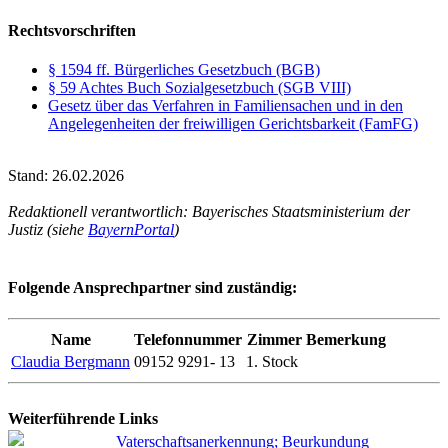
Rechtsvorschriften
§ 1594 ff. Bürgerliches Gesetzbuch (BGB)
§ 59 Achtes Buch Sozialgesetzbuch (SGB VIII)
Gesetz über das Verfahren in Familiensachen und in den
Angelegenheiten der freiwilligen Gerichtsbarkeit (FamFG)
Stand: 26.02.2026
Redaktionell verantwortlich: Bayerisches Staatsministerium der
Justiz (siehe
BayernPortal
)
Folgende Ansprechpartner sind zuständig:
Name
Telefonnummer
Zimmer
Bemerkung
Claudia Bergmann
09152 9291- 13
1. Stock
Weiterführende Links
Vaterschaftsanerkennung; Beurkundung