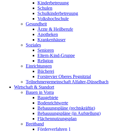
Kinderbetreuung
Schulen
Schulkinderbetreuung
Volkshochschule
Gesundheit
Ärzte & Heilberufe
Apotheken
Krankenhäuser
Soziales
Senioren
Eltern-Kind-Gruppe
Religion
Einrichtungen
Bücherei
Forstrevier Oberes Pegnitztal
Teilnehmergemeinschaft Alfalter-Düsselbach
Wirtschaft & Standort
Bauen in Vorra
Baugebiete
Bodenrichtwerte
Bebauungspläne (rechtskräftig)
Bebauuungspläne (in Aufstellung)
Flächennutzungsplan
Breitband
Förderverfahren 1