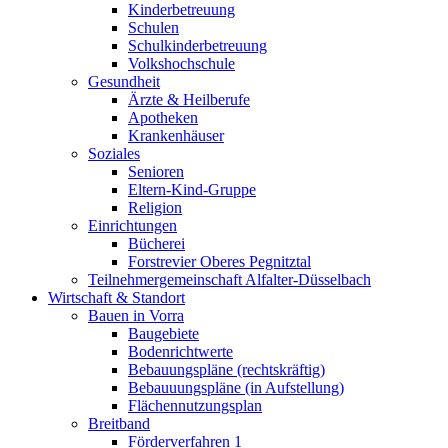
Kinderbetreuung
Schulen
Schulkinderbetreuung
Volkshochschule
Gesundheit
Ärzte & Heilberufe
Apotheken
Krankenhäuser
Soziales
Senioren
Eltern-Kind-Gruppe
Religion
Einrichtungen
Bücherei
Forstrevier Oberes Pegnitztal
Teilnehmergemeinschaft Alfalter-Düsselbach
Wirtschaft & Standort
Bauen in Vorra
Baugebiete
Bodenrichtwerte
Bebauungspläne (rechtskräftig)
Bebauuungspläne (in Aufstellung)
Flächennutzungsplan
Breitband
Förderverfahren 1