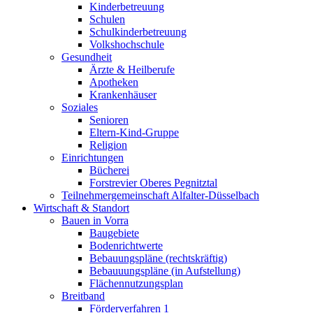
Kinderbetreuung
Schulen
Schulkinderbetreuung
Volkshochschule
Gesundheit
Ärzte & Heilberufe
Apotheken
Krankenhäuser
Soziales
Senioren
Eltern-Kind-Gruppe
Religion
Einrichtungen
Bücherei
Forstrevier Oberes Pegnitztal
Teilnehmergemeinschaft Alfalter-Düsselbach
Wirtschaft & Standort
Bauen in Vorra
Baugebiete
Bodenrichtwerte
Bebauungspläne (rechtskräftig)
Bebauuungspläne (in Aufstellung)
Flächennutzungsplan
Breitband
Förderverfahren 1