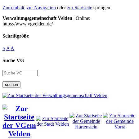
Zum Inhalt
,
zur Navigation
oder
zur Startseite
springen.
Verwaltungsgemeinschaft Velden
| Online:
https://www.vgvelden.de/
Schriftgröße
A
A
A
Suche VG
suchen