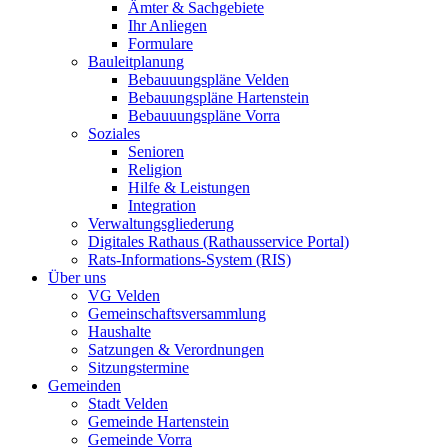
Ämter & Sachgebiete
Ihr Anliegen
Formulare
Bauleitplanung
Bebauuungspläne Velden
Bebauungspläne Hartenstein
Bebauuungspläne Vorra
Soziales
Senioren
Religion
Hilfe & Leistungen
Integration
Verwaltungsgliederung
Digitales Rathaus (Rathausservice Portal)
Rats-Informations-System (RIS)
Über uns
VG Velden
Gemeinschaftsversammlung
Haushalte
Satzungen & Verordnungen
Sitzungstermine
Gemeinden
Stadt Velden
Gemeinde Hartenstein
Gemeinde Vorra