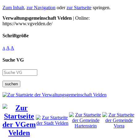
Zum Inhalt
,
zur Navigation
oder
zur Startseite
springen.
Verwaltungsgemeinschaft Velden
| Online:
https://www.vgvelden.de/
Schriftgröße
A
A
A
Suche VG
suchen