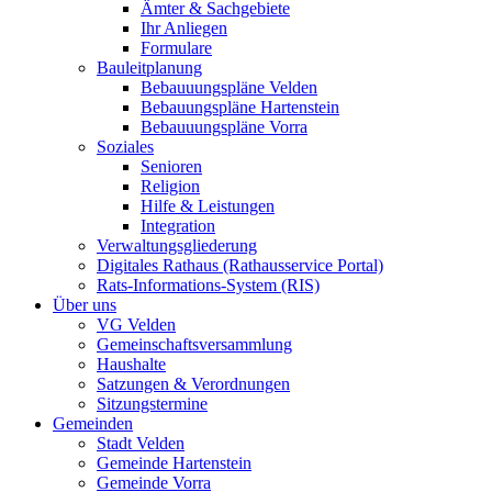
Ämter & Sachgebiete
Ihr Anliegen
Formulare
Bauleitplanung
Bebauuungspläne Velden
Bebauungspläne Hartenstein
Bebauuungspläne Vorra
Soziales
Senioren
Religion
Hilfe & Leistungen
Integration
Verwaltungsgliederung
Digitales Rathaus (Rathausservice Portal)
Rats-Informations-System (RIS)
Über uns
VG Velden
Gemeinschaftsversammlung
Haushalte
Satzungen & Verordnungen
Sitzungstermine
Gemeinden
Stadt Velden
Gemeinde Hartenstein
Gemeinde Vorra