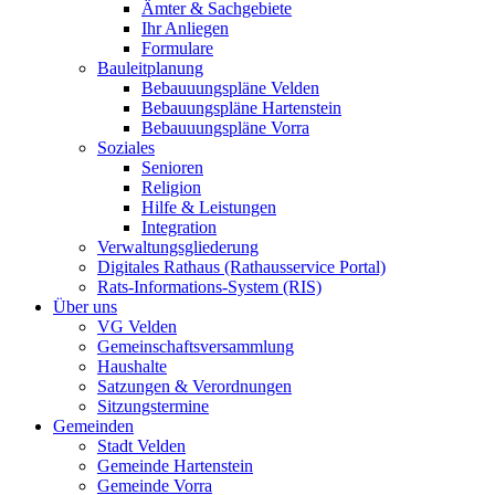
Ämter & Sachgebiete
Ihr Anliegen
Formulare
Bauleitplanung
Bebauuungspläne Velden
Bebauungspläne Hartenstein
Bebauuungspläne Vorra
Soziales
Senioren
Religion
Hilfe & Leistungen
Integration
Verwaltungsgliederung
Digitales Rathaus (Rathausservice Portal)
Rats-Informations-System (RIS)
Über uns
VG Velden
Gemeinschaftsversammlung
Haushalte
Satzungen & Verordnungen
Sitzungstermine
Gemeinden
Stadt Velden
Gemeinde Hartenstein
Gemeinde Vorra