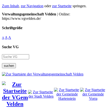
Zum Inhalt
,
zur Navigation
oder
zur Startseite
springen.
Verwaltungsgemeinschaft Velden
| Online:
https://www.vgvelden.de/
Schriftgröße
A
A
A
Suche VG
suchen