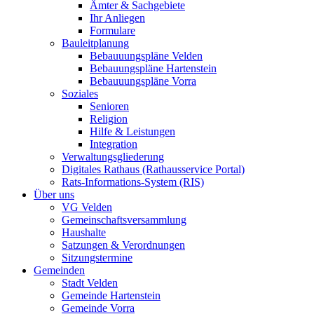
Ämter & Sachgebiete
Ihr Anliegen
Formulare
Bauleitplanung
Bebauuungspläne Velden
Bebauungspläne Hartenstein
Bebauuungspläne Vorra
Soziales
Senioren
Religion
Hilfe & Leistungen
Integration
Verwaltungsgliederung
Digitales Rathaus (Rathausservice Portal)
Rats-Informations-System (RIS)
Über uns
VG Velden
Gemeinschaftsversammlung
Haushalte
Satzungen & Verordnungen
Sitzungstermine
Gemeinden
Stadt Velden
Gemeinde Hartenstein
Gemeinde Vorra