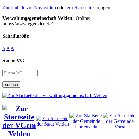
Zum Inhalt
,
zur Navigation
oder
zur Startseite
springen.
Verwaltungsgemeinschaft Velden
| Online:
https://www.vgvelden.de/
Schriftgröße
A
A
A
Suche VG
suchen