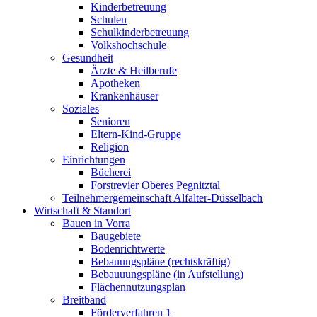
Kinderbetreuung
Schulen
Schulkinderbetreuung
Volkshochschule
Gesundheit
Ärzte & Heilberufe
Apotheken
Krankenhäuser
Soziales
Senioren
Eltern-Kind-Gruppe
Religion
Einrichtungen
Bücherei
Forstrevier Oberes Pegnitztal
Teilnehmergemeinschaft Alfalter-Düsselbach
Wirtschaft & Standort
Bauen in Vorra
Baugebiete
Bodenrichtwerte
Bebauungspläne (rechtskräftig)
Bebauuungspläne (in Aufstellung)
Flächennutzungsplan
Breitband
Förderverfahren 1